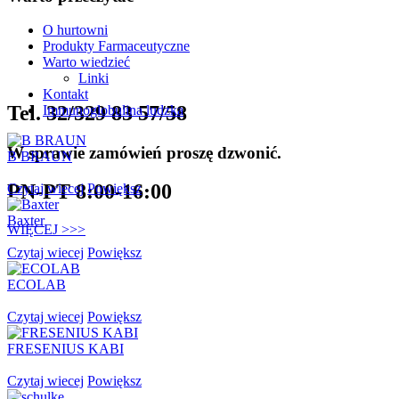
O hurtowni
Produkty Farmaceutyczne
Warto wiedzieć
Linki
Kontakt
Tel. 32/329 83 57/58
Immunoglobulina ludzka
W sprawie zamówień proszę dzwonić.
B BRAUN
PN-PT 8:00-16:00
Czytaj wiecej
Powiększ
Baxter
WIĘCEJ >>>
Czytaj wiecej
Powiększ
ECOLAB
Czytaj wiecej
Powiększ
FRESENIUS KABI
Czytaj wiecej
Powiększ