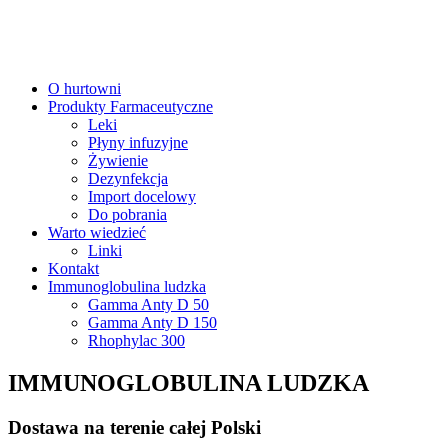
O hurtowni
Produkty Farmaceutyczne
Leki
Płyny infuzyjne
Żywienie
Dezynfekcja
Import docelowy
Do pobrania
Warto wiedzieć
Linki
Kontakt
Immunoglobulina ludzka
Gamma Anty D 50
Gamma Anty D 150
Rhophylac 300
IMMUNOGLOBULINA LUDZKA
Dostawa na terenie całej Polski