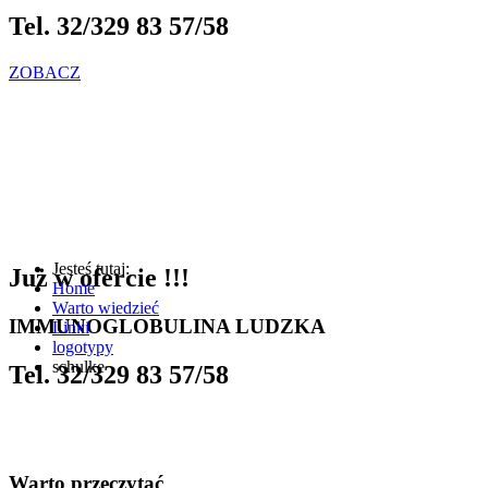
Tel. 32/329 83 57/58
ZOBACZ
Jesteś tutaj:
Już w ofercie !!!
Home
Warto wiedzieć
IMMUNOGLOBULINA LUDZKA
Linki
logotypy
schulke
Tel. 32/329 83 57/58
Warto przeczytać